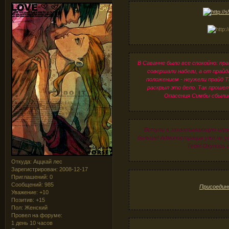
В Саванне было все спокойно: пр
совершали набеги, а от прайд
положением - неужели прайд Т
раскрыл это дело. Так прошел 
Опасения Симбы сбылись
Вступи в захватывающую игру!
больше! Администрация уже не 
Тебя! Окунись
Откуда:
Аццкай лес
Зарегистрирован
: 2008-12-17
Приглашений:
0
Сообщений:
985
Присоедин
Уважение:
+10
Позитив:
+15
Пол:
Женский
Провел на форуме:
1 день 10 часов