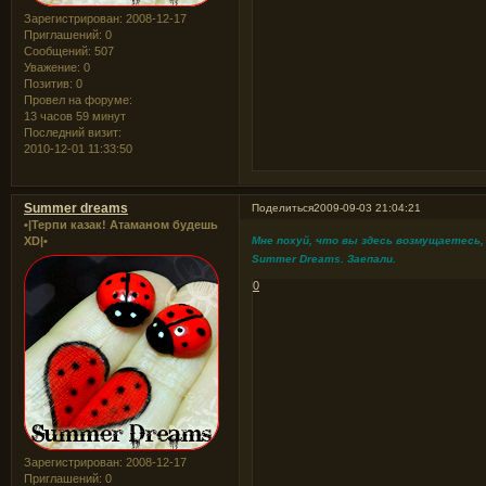
Зарегистрирован
: 2008-12-17
Приглашений:
0
Сообщений:
507
Уважение:
0
Позитив:
0
Провел на форуме:
13 часов 59 минут
Последний визит:
2010-12-01 11:33:50
Summer dreams
Поделиться
2009-09-03 21:04:21
•|Терпи казак! Атаманом будешь
Мне похуй, что вы здесь возмущаетесь,
XD|•
Summer Dreams. Заепали.
0
Зарегистрирован
: 2008-12-17
Приглашений:
0