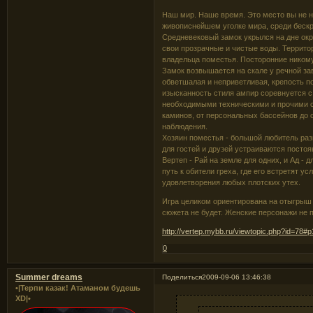
Наш мир. Наше время. Это место вы не н
живописнейшем уголке мира, среди бескр
Средневековый замок укрылся на дне окр
свои прозрачные и чистые воды. Террито
владельца поместья. Посторонние ником
Замок возвышается на скале у речной зав
обветшалая и неприветливая, крепость п
изысканность стиля ампир соревнуется 
необходимыми техническими и прочими с
каминов, от персональных бассейнов до 
наблюдения.
Хозяин поместья - большой любитель раз
для гостей и друзей устраиваются постоя
Вертеп - Рай на земле для одних, и Ад - дл
путь к обители греха, где его встретят 
удовлетворения любых плотских утех.
Игра целиком ориентирована на отыгрыш 
сюжета не будет. Женские персонажи не 
http://vertep.mybb.ru/viewtopic.php?id=78#
0
Summer dreams
Поделиться
2009-09-06 13:46:38
•|Терпи казак! Атаманом будешь
XD|•