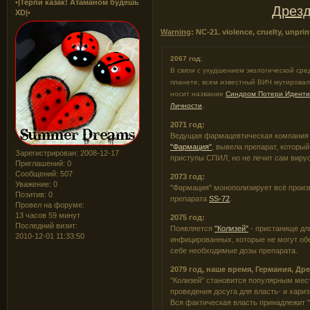
•|Терпи казак! Атаманом будешь
Дрезд
XD|•
Warning
: NC-21. violence, cruelty, unpri
2067 год:
В связи с ухудшением экологической сре
планете, всем известный ВИЧ мутировал
носит название
Синдром Потери Идент
Личности
.
2071 год:
Ведущая фармацевтическая компания 
"Фармация"
, вывела препарат, который
Зарегистрирован
: 2008-12-17
приступы СПИЛ, но не лечит сам вирус
Приглашений:
0
Сообщений:
507
2073 год:
Уважение:
0
"Фармация" монополизирует всё произ
Позитив:
0
препарата
SS-72
.
Провел на форуме:
13 часов 59 минут
2075 год:
Последний визит:
Появляется
"Колизей"
- пристанище дл
2010-12-01 11:33:50
инфицированных, которые не могут об
себе необходимые дозы препарата.
2079 год, наше время, Германия, Др
"Колизей" становится популярным мес
проведения досуга для власть- и хари
Вся фактическая власть принадлежит 