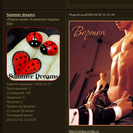
Summer dreams
Поделиться
2009-09-06 11:37:44
•|Терпи казак! Атаманом будешь
XD|•
Зарегистрирован
: 2008-12-17
Приглашений:
0
Сообщений:
507
Уважение:
0
Позитив:
0
Провел на форуме:
13 часов 59 минут
Последний визит:
2010-12-01 11:33:50
http://vertep.mybb.ru