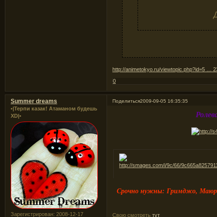
http://animetokyo.ru/viewtopic.php?id=5 …
0
Summer dreams
Поделиться
2009-09-05 16:35:35
•|Терпи казак! Атаманом будешь
Ролев
XD|•
Срочно нужны: Гримджо, Маюри
Зарегистрирован
: 2008-12-17
Свою смотреть
тут