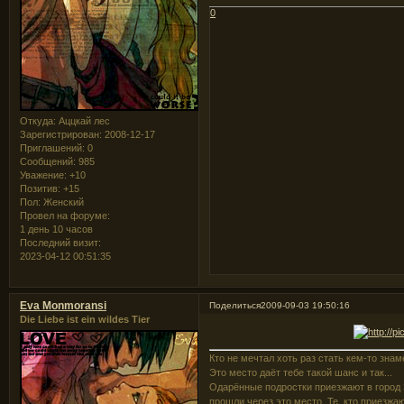
0
Откуда:
Аццкай лес
Зарегистрирован
: 2008-12-17
Приглашений:
0
Сообщений:
985
Уважение:
+10
Позитив:
+15
Пол:
Женский
Провел на форуме:
1 день 10 часов
Последний визит:
2023-04-12 00:51:35
Eva Monmoransi
Поделиться
2009-09-03 19:50:16
Die Liebe ist ein wildes Tier
Кто не мечтал хоть раз стать кем-то зна
Это место даёт тебе такой шанс и так...
Одарённые подростки приезжают в город З
прошли через это место. Те, кто приезжа