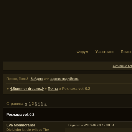
Форум
Участники
Поиск
Активные т
Привет, Гость!
Войдите
или
зарегистрируйтесь
.
»
•|.Summer dreams.|•
»
Почта
»
Реклама vol. 0.2
Страница:
«
1
2
3
4
5
»
Реклама vol. 0.2
Eva Monmoransi
Поделиться
2009-09-03 19:38:34
Die Liebe ist ein wildes Tier