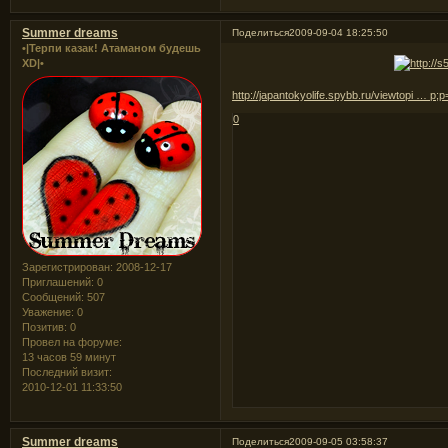
Summer dreams
Поделиться
2009-09-04 18:25:50
•|Терпи казак! Атаманом будешь
XD|•
http://japantokyolife.spybb.ru/viewtopi … p;
0
Зарегистрирован
: 2008-12-17
Приглашений:
0
Сообщений:
507
Уважение:
0
Позитив:
0
Провел на форуме:
13 часов 59 минут
Последний визит:
2010-12-01 11:33:50
Summer dreams
Поделиться
2009-09-05 03:58:37