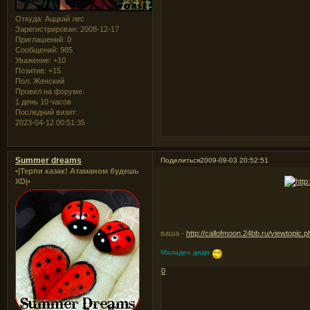
Откуда:
Аццкай лес
Зарегистрирован
: 2008-12-17
Приглашений:
0
Сообщений:
985
Уважение:
+10
Позитив:
+15
Пол:
Женский
Провел на форуме:
1 день 10 часов
Последний визит:
2023-04-12 00:51:35
Summer dreams
Поделиться
2009-09-03 20:52:51
•|Терпи казак! Атаманом будешь
XD|•
ваша -
http://callofmoon.24bb.ru/viewtopic
Маладес дядя
0