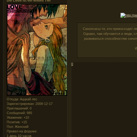
Die Liebe ist ein wildes Tier
Синопсисы-те, кто превосходят л
Однако, там обучаются и люди, сл
развиваться способностям синопс
И
0
Откуда:
Аццкай лес
Зарегистрирован
: 2008-12-17
Приглашений:
0
Сообщений:
985
Уважение:
+10
Позитив:
+15
Пол:
Женский
Провел на форуме:
1 день 10 часов