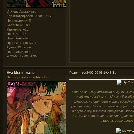
Откуда:
Аццкай лес
Зарегистрирован
: 2008-12-17
Приглашений:
0
Сообщений:
985
Уважение:
+10
Позитив:
+15
Пол:
Женский
Провел на форуме:
1 день 10 часов
Последний визит:
2023-04-12 00:51:35
Eva Monmoransi
Поделиться
2009-09-03 19:48:31
Die Liebe ist ein wildes Tier
Что по вашему академия? Скучные лек
академии. Академия _Musical Parad
преподов, но дает вам море свободно
приключений. Здесь ты можешь провалят
а верные друзья тебя прикроют. Зде
или завалится в бар. Академия _Music
пишешь свою истори