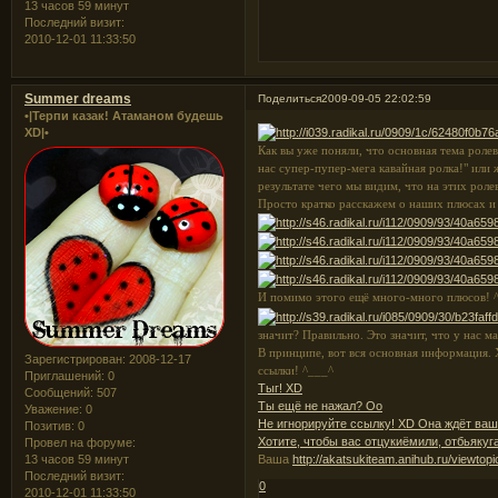
13 часов 59 минут
Последний визит:
2010-12-01 11:33:50
Summer dreams
Поделиться
2009-09-05 22:02:59
•|Терпи казак! Атаманом будешь
XD|•
Как вы уже поняли, что основная тема роле
нас супер-пупер-мега кавайная ролка!" или 
результате чего мы видим, что на этих роле
Просто кратко расскажем о наших плюсах и 
И помимо этого ещё много-много плюсов! ^ 
значит? Правильно. Это значит, что у нас м
В принципе, вот вся основная информация.
Зарегистрирован
: 2008-12-17
ссылки! ^___^
Приглашений:
0
Тыг! XD
Сообщений:
507
Ты ещё не нажал? Oo
Уважение:
0
Не игнорируйте ссылку! XD Она ждёт ваш
Позитив:
0
Хотите, чтобы вас отцукиёмили, отбьякуг
Провел на форуме:
Ваша
http://akatsukiteam.anihub.ru/viewtop
13 часов 59 минут
Последний визит:
0
2010-12-01 11:33:50