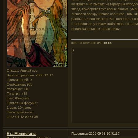
контракт о не выезде из города на опре
звёзд, приобретая тут новые знания, ум
личности раскручивают новичков. Тем, к
работать и веселиться. Все полностью п
становишься узником соблазнов, не тольк
привлекательны и талантливы.
жми на картинку или
сюда
.
0
Откуда:
Аццкай лес
Зарегистрирован
: 2008-12-17
Приглашений:
0
Сообщений:
985
Уважение:
+10
Позитив:
+15
Пол:
Женский
Провел на форуме:
1 день 10 часов
Последний визит:
2023-04-12 00:51:35
Eva Monmoransi
Поделиться
2009-09-03 19:51:16