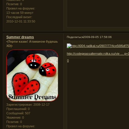
Позитив:
0
Провел на форуме:
13 часов 59 минут
Последний визит:
2010-12-01 11:33:50
Summer dreams
Поделиться
2009-09-05 17:58:06
•|Терпи казак! Атаманом будешь
XD|•
http://codegeassalternativ.rolka.su/vie … p
0
Зарегистрирован
: 2008-12-17
Приглашений:
0
Сообщений:
507
Уважение:
0
Позитив:
0
Провел на форуме: