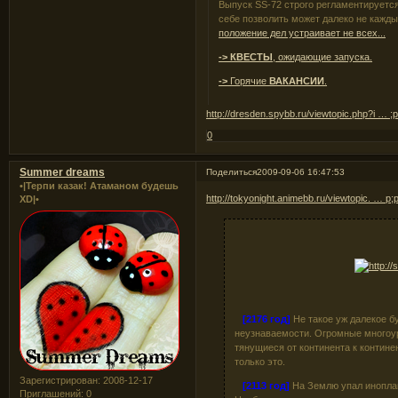
Выпуск SS-72 строго регламентируется
себе позволить может далеко не кажд
положение дел устраивает не всех...
-> КВЕСТЫ
, ожидающие запуска.
->
Горячие
ВАКАНСИИ
.
http://dresden.spybb.ru/viewtopic.php?i … 
0
Summer dreams
Поделиться
2009-09-06 16:47:53
•|Терпи казак! Атаманом будешь
http://tokyonight.animebb.ru/viewtopic. … p
XD|•
[2176 год]
Не такое уж далекое б
неузнаваемости. Огромные многоу
тянущиеся от континента к континен
только это.
Зарегистрирован
: 2008-12-17
[2113 год]
На Землю упал иноплан
Приглашений:
0