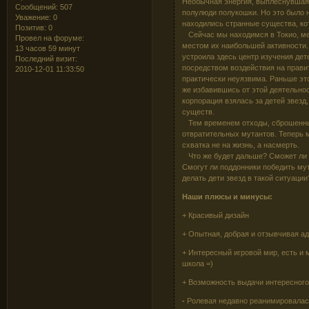
Необычная энергия, выплеснувшаяс
Сообщений:
507
полулюди полукошки. Но это было
Уважение:
0
находились странные существа, ко
Позитив:
0
Сейчас мы находимся в Токио, ме
Провел на форуме:
местом их наибольшей активности
13 часов 59 минут
устроила здесь центр изучения дет
Последний визит:
посредством воздействия на правит
2010-12-01 11:33:50
практически неуязвима. Раньше эт
же избавившись от этой деятельнос
корпорация взялась за детей звезд,
существ.
Тем временем отходы, сброшенные
отвратительных мутантов. Теперь
схватка не на жизнь, а насмерть.
Что же будет дальше? Сможет ли к
Смогут ли поддонники победить му
делать дети звезд в такой ситуаци
Наши плюсы и минусы:
+ Красивый дизайн
+ Опытная, добрая и отзывчивая а
+ Интересный игровой мир, есть и м
школа =)
+ Возможность выдачи интересного
-
Ролевая недавно реанимировалась,