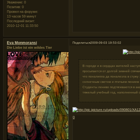
Уважение:
0
Позитив:
0
Провел на форуме:
13 часов 59 минут
Последний визит:
2010-12-01 11:33:50
Eva Monmoransi
Поделиться
2009-09-03 19:53:02
Die Liebe ist ein wildes Tier
В городе и в сердцах жителей насту
просыпается от долгой зимней спячки
что поналипла да поналезла в стужу
солнечным светом и птичьем пением
Студенты лениво подтягиваются в ак
тяжелый учебный год, наполненный с
0