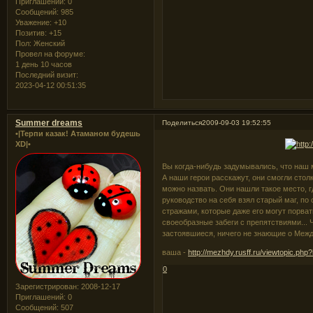
Приглашений:
0
Сообщений:
985
Уважение:
+10
Позитив:
+15
Пол:
Женский
Провел на форуме:
1 день 10 часов
Последний визит:
2023-04-12 00:51:35
Summer dreams
Поделиться
2009-09-03 19:52:55
•|Терпи казак! Атаманом будешь
XD|•
Вы когда-нибудь задумывались, что наш 
А наши герои расскажут, они смогли стол
можно назвать. Они нашли такое место,
руководство на себя взял старый маг, по
стражами, которые даже его могут порват
своеобразные забеги с препятствиями... Ч
застоявшиеся, ничего не знающие о Межд
ваша -
http://mezhdy.rusff.ru/viewtopic.ph
0
Зарегистрирован
: 2008-12-17
Приглашений:
0
Сообщений:
507