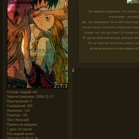
Ты наверно думаешь, что попал
игрушками - которы
Да, это академия. Но в ней учатся 
не все могут оплатить обучение в а
только тех, кто достоин. И только 
В одном пунктике всегда указано им
Но не многие захотели иметь себе
должны выполнять кое-какую ра
0
Откуда:
Аццкай лес
Зарегистрирован
: 2008-12-17
Приглашений:
0
Сообщений:
985
Уважение:
+10
Позитив:
+15
Пол:
Женский
Провел на форуме:
1 день 10 часов
Последний визит:
2023-04-12 00:51:35