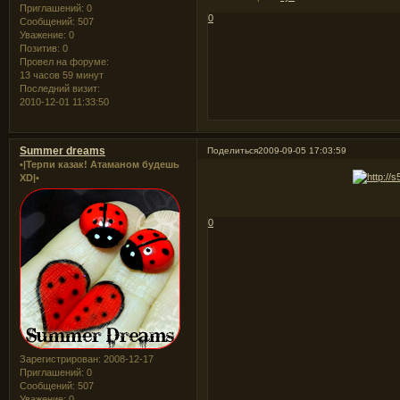
Приглашений:
0
0
Сообщений:
507
Уважение:
0
Позитив:
0
Провел на форуме:
13 часов 59 минут
Последний визит:
2010-12-01 11:33:50
Summer dreams
Поделиться
2009-09-05 17:03:59
•|Терпи казак! Атаманом будешь
XD|•
0
Зарегистрирован
: 2008-12-17
Приглашений:
0
Сообщений:
507
Уважение:
0