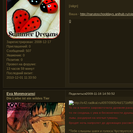
[/align]
Ваша -
http://narutoschooldays.anihub.ru/v
0
Зарегистрирован
: 2008-12-17
Приглашений:
0
Сообщений:
507
Уважение:
0
Позитив:
0
Провел на форуме:
13 часов 59 минут
Последний визит:
2010-12-01 11:33:50
Eva Monmoransi
Поделиться
2009-11-16 14:50:52
Die Liebe ist ein wildes Tier
То ли в памяти закровоточила древняя рана
то ли сходишь с ума в бесконечности душны
львы, раздирая на клочья туманы,
бродят ночь напролет до дрожащих рассвет
"Тебе слышны шаги и голоса.Чуствуется,ч