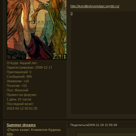
http://korollevkrovivlast.spybb.ru/
0
Откуда:
Аццкай лес
Зарегистрирован
: 2008-12-17
Приглашений:
0
Сообщений:
985
Уважение:
+10
Позитив:
+15
Пол:
Женский
Провел на форуме:
1 день 10 часов
Последний визит:
2023-04-12 00:51:35
Summer dreams
Поделиться
2009-11-19 11:56:49
•|Терпи казак! Атаманом будешь
XD|•