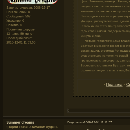
Цепи. Заключив договор с Цепью,
получить сверхестественные силы
Зарегистрирован
: 2008-12-17
возможность повлиять на прошлое,
Приглашений:
0
Вам придется нести определенную
Сообщений:
507
Уважение:
0
убийцей, рискнуть жизнью, душой 
Позитив:
0
Готовы ли вы стать Контрактором
Провел на форуме:
годы своей жизни, поддерживающе
13 часов 59 минут
минуты и дни?
Последний визит:
Четыре герцогских Дома владе
2010-12-01 11:33:50
Вратами в Бездну и входят в соста
организации, стремящейся подде
существующее положение вещей - 
противоположная сторона, заним
Баскервилль с пятыми Вратами, к
стремятся получить власть над Без
Правила
С
▪
▪
0
Summer dreams
Поделиться
2009-12-04 11:11:57
•|Терпи казак! Атаманом будешь