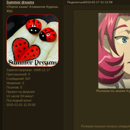
Summer dreams
Поделиться
2010-02-17 21:12:58
•|Терпи казак! Атаманом будешь
XD|•
Зарегистрирован
: 2008-12-17
Приглашений:
0
Сообщений:
507
Уважение:
0
Позитив:
0
Ролевая по аниме Ky
Провел на форуме:
13 часов 59 минут
Последний визит:
2010-12-01 11:33:50
Ролевая только-только открыла