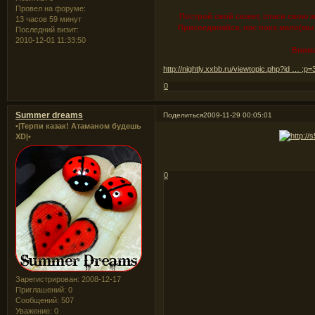
Провел на форуме:
Построй свой сюжет, спаси свою ж
13 часов 59 минут
Присоединяйся, нас пока мало(мы 
Последний визит:
2010-12-01 11:33:50
Внима
http://nightly.xxbb.ru/viewtopic.php?id … ;p
0
Summer dreams
Поделиться
2009-11-29 00:05:01
•|Терпи казак! Атаманом будешь
XD|•
0
Зарегистрирован
: 2008-12-17
Приглашений:
0
Сообщений:
507
Уважение:
0