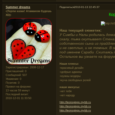
Summer dreams
Поделиться
2010-01-13 22:45:37
•|Терпи казак! Атаманом будешь
Кор
XD|•
Наш текущий сюжетик:
У Симбы и Налы родилась дочк
скалу, тьма окутывает Стена
собственного сына из прайдле
и не светлых, и не темных. В 
под именем Сараби .Скитаясь 
Остальное вы узнаете на форум
Наши плюсы:
Зарегистрирован
: 2008-12-17
+красивый дизайн
Приглашений:
0
+добрые админы
Сообщений:
507
+нужны модеры
Уважение:
0
+куча свободных ролей
Позитив:
0
Провел на форуме:
наши минусы:
13 часов 59 минут
-нет тебя
Последний визит:
-нет народу
2010-12-01 11:33:50
http://leonsgings.mybb.ru
http://leonsgings.mybb.ru
http://leonsgings.mybb.ru