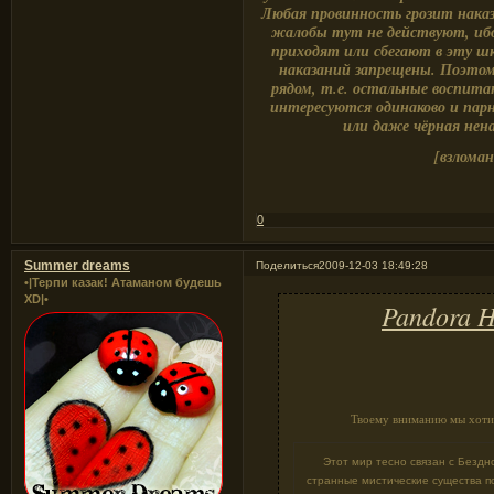
Любая провинность грозит наказ
жалобы тут не действуют, ибо 
приходят или сбегают в эту шко
наказаний запрещены. Поэтом
рядом, т.е. остальные воспит
интересуются одинаково и парн
или даже чёрная нен
[взлома
0
Summer dreams
Поделиться
2009-12-03 18:49:28
•|Терпи казак! Атаманом будешь
XD|•
Pandora H
Твоему вниманию мы хоти
Этот мир тесно связан с Бездно
странные мистические существа п