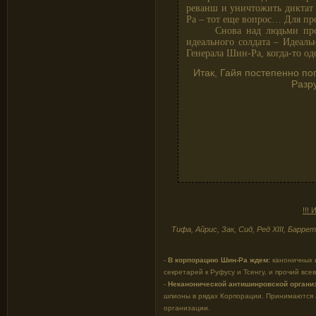
реванш и уничтожить диктат
Ра – тот еще вопрос… Для пр
Снова над людьми проводя
идеального солдата – Идеал
Генерала Шин-Ра, когда-то о
Итак, Гайя постепенно по
Разр
!!!
Тифа, Айрис, Зак, Сид, Ред XIII, Бар
-
В корпорацию Шин-Ра ждем:
каноничных и
секретарей к Руфусу и Тсенгу, и прочий вс
-
Неканонической антишинровской органи
шпионы в рядах Корпорации. Принимаются 
организации.