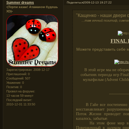
Summer dreams
Поделиться
2009-12-13 19:27:22
•|Терпи казак! Атаманом будешь
XD|•
"Кащенко - наши двери 
…там вечный позитиф, симпат
FINAL 
Можете представить себе м
В этой игре мы не обора
Зарегистрирован
: 2008-12-17
Приглашений:
0
событиях периода игр Fina
Сообщений:
507
мультфильм (Advent Childr
Уважение:
0
Позитив:
0
Провел на форуме:
___________
13 часов 59 минут
Последний визит:
В Гайе все постепенно нал
2010-12-01 11:33:50
восстанавливает разрушенн
Поток Жизни приводит пово
казалось, забытые.
На этом фоне мир внезап
Поверженный в далеком про