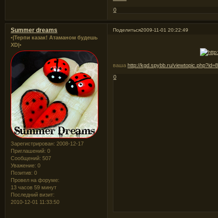
0
Summer dreams
Поделиться
2009-11-01 20:22:49
•|Терпи казак! Атаманом будешь
XD|•
ваша
http://kgd.spybb.ru/viewtopic.php?id
0
Зарегистрирован
: 2008-12-17
Приглашений:
0
Сообщений:
507
Уважение:
0
Позитив:
0
Провел на форуме:
13 часов 59 минут
Последний визит:
2010-12-01 11:33:50