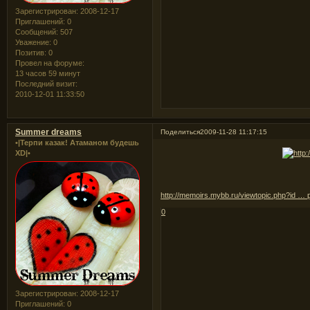
Зарегистрирован
: 2008-12-17
Приглашений:
0
Сообщений:
507
Уважение:
0
Позитив:
0
Провел на форуме:
13 часов 59 минут
Последний визит:
2010-12-01 11:33:50
Summer dreams
Поделиться
2009-11-28 11:17:15
•|Терпи казак! Атаманом будешь
XD|•
http://memoirs.mybb.ru/viewtopic.php?id …
0
Зарегистрирован
: 2008-12-17
Приглашений:
0