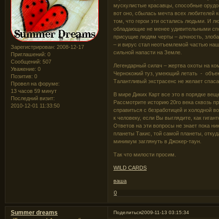
мускулистые красавцы, способные орудо
вот оно, сбылась мечта всех любителей к
том, что герои эти остались людьми. И 
обладающие не менее удивительными спос
присущие людям черты – алчность, злоб
– и вирус стал неотъемлемой частью наш
Зарегистрирован
: 2008-12-17
сильной напасти на Земле.
Приглашений:
0
Сообщений:
507
Легендарный силач – жертва охоты на к
Уважение:
0
Чернокожий туз, умеющий летать - объек
Позитив:
0
Талантливый экстрасенс не желает спаса
Провел на форуме:
13 часов 59 минут
В мире Диких Карт все это в порядке вещ
Последний визит:
Рассмотрите историю 20го века сквозь п
2010-12-01 11:33:50
справиться с безработицей и холодной во
к человеку, если Вы выглядите, как гиган
Ответов на эти вопросы не знает пока ни
планеты Такис, той самой планеты, откуд
минимум заглянуть в Джокер-таун.
Так что милости просим.
WILD CARDS
ваша
0
Summer dreams
Поделиться
2009-11-13 03:15:34