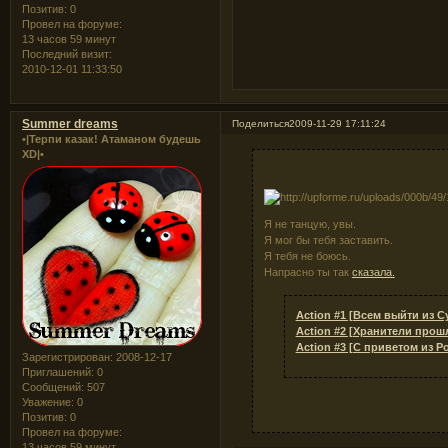
Позитив:
0
Провел на форуме:
13 часов 59 минут
Последний визит:
2010-12-01 11:33:50
Summer dreams
Поделиться
2009-11-29 17:11:24
•|Терпи казак! Атаманом будешь
XD|•
Я не танцую, увы.
Я мог бы тебя заставить.
Я тебя не боюсь.
Напрасно ты так
сказала.
Action #1 [Всем выйти из С
Action #2 [Хранители прош
Action #3 [С приветом из Р
Зарегистрирован
: 2008-12-17
Приглашений:
0
Сообщений:
507
Уважение:
0
Позитив:
0
Провел на форуме:
13 часов 59 минут