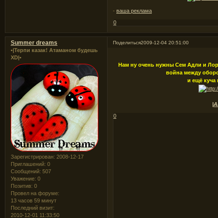
-
ваша реклама
0
Summer dreams
Поделиться
2009-12-04 20:51:00
•|Терпи казак! Атаманом будешь
XD|•
Нам ну очень нужны Сем Адли и Лора
война между оборо
и ещё куча
|А
0
Зарегистрирован
: 2008-12-17
Приглашений:
0
Сообщений:
507
Уважение:
0
Позитив:
0
Провел на форуме:
13 часов 59 минут
Последний визит:
2010-12-01 11:33:50