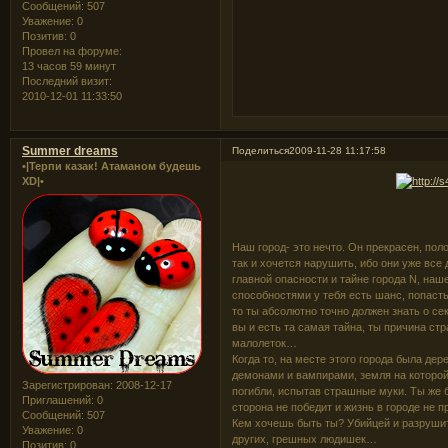
Сообщений:
507
Уважение:
0
Позитив:
0
Провел на форуме:
13 часов 59 минут
Последний визит:
2010-12-01 11:33:50
Summer dreams
Поделиться
2009-11-28 11:17:58
•|Терпи казак! Атаманом будешь
XD|•
Наш город- это нечто. Он прекрасен, поло
так и хочется нарушить, ибо они уже все
главной опасности и тайне города N, наш
способностями у тебя есть шанс, попасть
то ты абсолютно точно должен знать о сек
вы и есть та самая тайна, ты причина ст
малолеток…
Когда то, на месте этого города была де
демонами и вампирами, земля на которой
Зарегистрирован
: 2008-12-17
погибли, испытав страшные муки. Ты же 
Приглашений:
0
сторона не победит и жизнь в городе не п
Сообщений:
507
Кем хочешь быть ты? Убийцей и разрушит
Уважение:
0
других, грешных людишек…
Позитив:
0