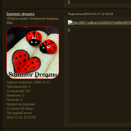
0
Summer dreams
Поделиться
2010-02-17 11:53:03
•|Терпи казак! Атаманом будешь
XD|•
0
Зарегистрирован
: 2008-12-17
Приглашений:
0
Сообщений:
507
Уважение:
0
Позитив:
0
Провел на форуме:
13 часов 59 минут
Последний визит:
2010-12-01 11:33:50