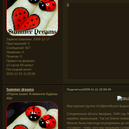
0
Зарегистрирован
: 2008-12-17
Приглашений:
0
Сообщений:
507
Уважение:
0
Позитив:
0
Провел на форуме:
13 часов 59 минут
Последний визит:
2010-12-01 11:33:50
Summer dreams
Поделиться
2009-11-11 20:06:46
•|Терпи казак! Атаманом будешь
XD|•
Мастерская группа «Сейретейское быдло» 
Соединенные Штаты Америки, 1946 год. 
корабль пришельцев. Так на Земле появи
Многие были навсегда изуродованы до не
«тузами» - теми, кого мы называем супер