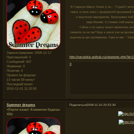
В Старшую Школу Unmei (с яп. - "Судьба") мечта
самых лучших школ с продвинутой программой об
и творческие мероприятия. Выпускники этой 
люди Японии. А ученики этой школы 
Сейчас в эту школу может перевестись по
уживется ли он там? Ведь в школе уже на протяж
поделена на две группировки. Одна из них - "Akat
Зарегистрирован
: 2008-12-17
http://narutokio.anihub.ru/viewtopic.php?id
Приглашений:
0
Сообщений:
507
0
Уважение:
0
Позитив:
0
Провел на форуме:
13 часов 59 минут
Последний визит:
2010-12-01 11:33:50
Summer dreams
Поделиться
2009-11-10 20:52:30
•|Терпи казак! Атаманом будешь
XD|•