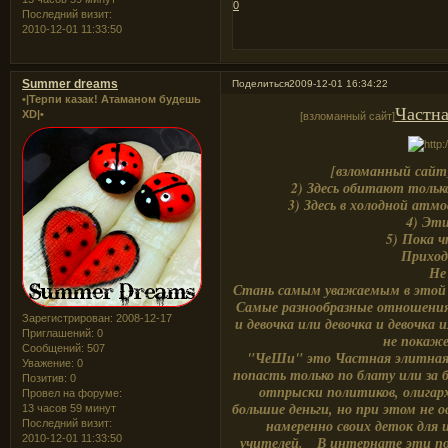
0
Последний визит:
2010-12-01 11:33:50
Summer dreams
Поделиться
2009-12-01 16:34:22
•|Терпи казак! Атаманом будешь
Частн
XD|•
[взломанный сайт]
[взломанный сайт
2) Здесь обитают тольк
3) Здесь в холодной атм
4) Эти
5) Пока 
Приход
Не
Стань самым уважаемым в этой ш
Самые разнообразные отношения,
Зарегистрирован
: 2008-12-17
и девочка или девочка и девочка
Приглашений:
0
не покаже
Сообщений:
507
"ЧеШи" это Частная элитная 
Уважение:
0
попасть только по блату или за 
Позитив:
0
отпрыски политиков, олигарх
Провел на форуме:
большие деньги, но при этом не
13 часов 59 минут
намеренно своих деток для 
Последний визит:
2010-12-01 11:33:50
учителей. В интернате эти по