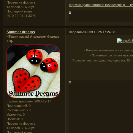
Провел на форуме:
http://alicegame.forumbb.ru/viewtopic.p … 
13 часов 59 минут
Последний визит:
0
2010-12-01 11:33:50
Summer dreams
Поделиться
2009-12-25 17:24:38
•|Терпи казак! Атаманом будешь
XD|•
- Ролевая основывается на альт
- Принимаются только мужски
- Ролевая - не очередная однодневка. Её 
0
Зарегистрирован
: 2008-12-17
Приглашений:
0
Сообщений:
507
Уважение:
0
Позитив:
0
Провел на форуме:
13 часов 59 минут
Последний визит: