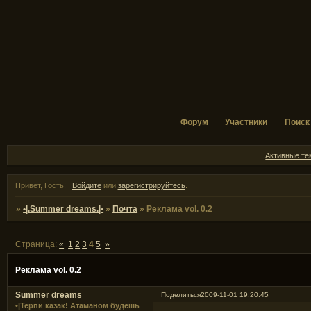
Форум
Участники
Поиск
Активные т
Привет, Гость!
Войдите
или
зарегистрируйтесь
.
»
•|.Summer dreams.|•
»
Почта
»
Реклама vol. 0.2
Страница:
«
1
2
3
4
5
»
Реклама vol. 0.2
Summer dreams
Поделиться
2009-11-01 19:20:45
•|Терпи казак! Атаманом будешь