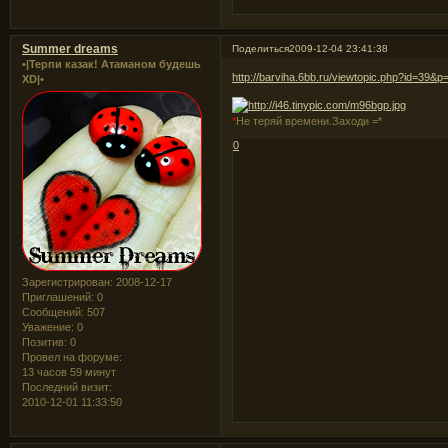
Summer dreams
Поделиться
2009-12-04 23:41:38
•|Терпи казак! Атаманом будешь
http://barviha.6bb.ru/viewtopic.php?id=39&
XD|•
*
Не теряй времени.Заходи =*
0
Зарегистрирован
: 2008-12-17
Приглашений:
0
Сообщений:
507
Уважение:
0
Позитив:
0
Провел на форуме:
13 часов 59 минут
Последний визит:
2010-12-01 11:33:50