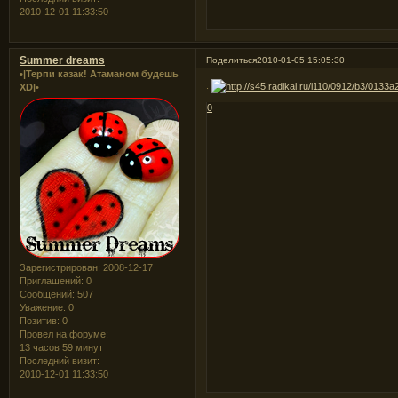
2010-12-01 11:33:50
Summer dreams
Поделиться
2010-01-05 15:05:30
•|Терпи казак! Атаманом будешь
.
XD|•
0
Зарегистрирован
: 2008-12-17
Приглашений:
0
Сообщений:
507
Уважение:
0
Позитив:
0
Провел на форуме:
13 часов 59 минут
Последний визит:
2010-12-01 11:33:50