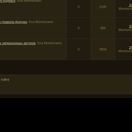
н подписи
Eva Monmoransi
2
0
2195
Monmora
 правила форума
Eva Monmoransi
2
0
394
Monmora
к запрещенных авторов
Eva Monmoransi
2
0
3816
Monmora
 rules