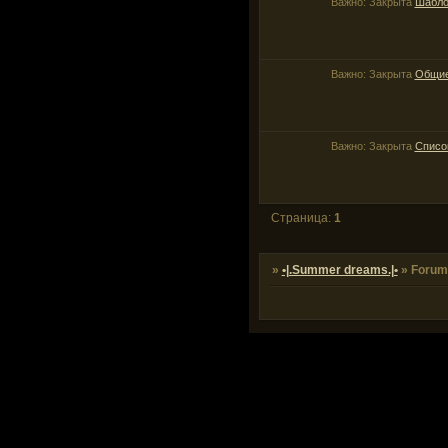
Важно:
Закрыта
Шабло
Важно:
Закрыта
Общие
Важно:
Закрыта
Списо
Страница:
1
»
•|.Summer dreams.|•
»
Forum