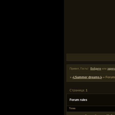
Привет, Гость!
Войдите
или
зарег
»
•|.Summer dreams.|•
»
Forum
Страница:
1
Forum rules
Тема