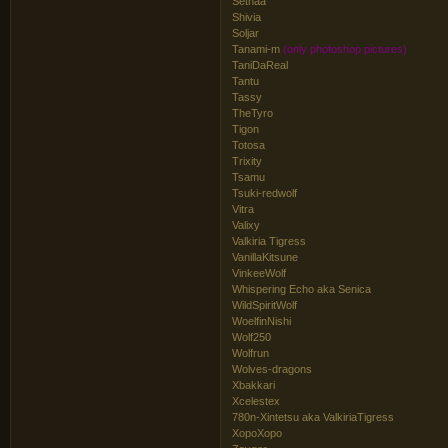
Sethaa
Shivia
Soljar
Tanami-m
(only photoshop pictures)
TaniDaReal
Tantu
Tassy
TheTyro
Tigon
Totosa
Trixity
Tsamu
Tsuki-redwolf
Vitra
Valixy
Valkiria Tigress
VanillaKitsune
VinkeeWolf
Whispering Echo aka Senica
WildSpiritWolf
WoelfinNishi
Wolf250
Wolfrun
Wolves-dragons
Xbakkari
Xcelestex
780n-Xintetsu aka ValkiriaTigress
ХороХоро