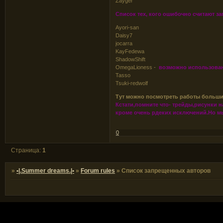
Zayger
Список тех, кого ошибочно считают з
Ayori-san
Daisy7
jocarra
KayFedewa
ShadowShift
OmegaLioness -
возможно использован
Tasso
Tsuki-redwolf
Тут можно посмотреть работы больши
Кстати,помните что- трейды,рисунки 
кроме очень рдеких исключений.Но мы
0
Страница:
1
»
•|.Summer dreams.|•
»
Forum rules
»
Список запрещенных авторов