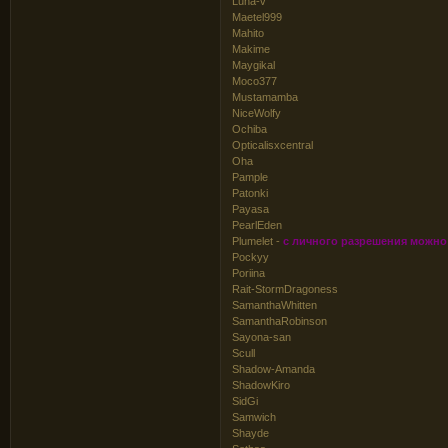
Luna-v
Maetel999
Mahito
Makime
Maygikal
Moco377
Mustamamba
NiceWolfy
Ochiba
Opticalisxcentral
Oha
Pample
Patonki
Payasa
PearlEden
Plumelet -
с личного разрешения можно
Pockyy
Poriina
Rait-StormDragoness
SamanthaWhitten
SamanthaRobinson
Sayona-san
Scull
Shadow-Amanda
ShadowKiro
SidGi
Samwich
Shayde