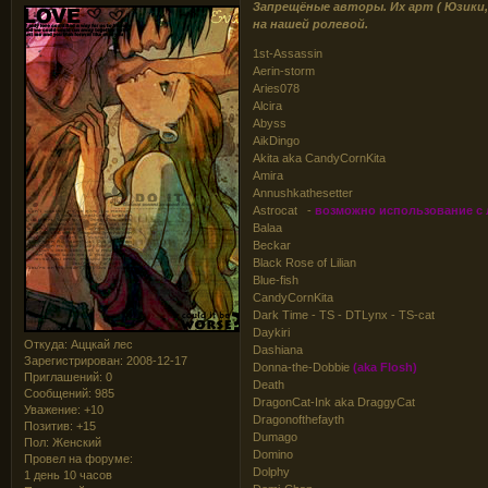
Запрещёные авторы. Их арт ( Юзики,
на нашей ролевой.
1st-Assassin
Aerin-storm
Aries078
Alcira
Abyss
AikDingo
Akita aka CandyCornKita
Amira
Annushkathesetter
Astrocat -
возможно использование с 
Balaa
Beckar
Black Rose of Lilian
Blue-fish
CandyCornKita
Dark Time - TS - DTLynx - TS-cat
Daykiri
Откуда:
Аццкай лес
Dashiana
Зарегистрирован
: 2008-12-17
Donna-the-Dobbie
(aka Flosh)
Приглашений:
0
Death
Сообщений:
985
DragonCat-Ink aka DraggyCat
Уважение:
+10
Dragonofthefayth
Позитив:
+15
Dumago
Пол:
Женский
Domino
Провел на форуме:
Dolphy
1 день 10 часов