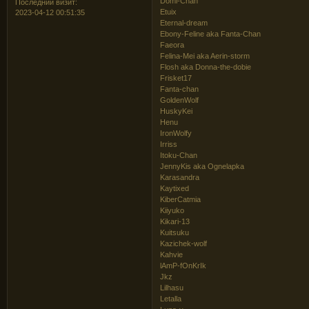
Domi-Chan
Последний визит:
Etuix
2023-04-12 00:51:35
Eternal-dream
Ebony-Feline aka Fanta-Chan
Faeora
Felina-Mei aka Aerin-storm
Flosh aka Donna-the-dobie
Frisket17
Fanta-chan
GoldenWolf
HuskyKei
Henu
IronWolfy
Irriss
Itoku-Chan
JennyKis aka Ognelapka
Karasandra
Kaytixed
KiberCatmia
Kiiyuko
Kikari-13
Kuitsuku
Kazichek-wolf
Kahvie
lAmP-fOnKrIk
Jkz
Lilhasu
Letalla