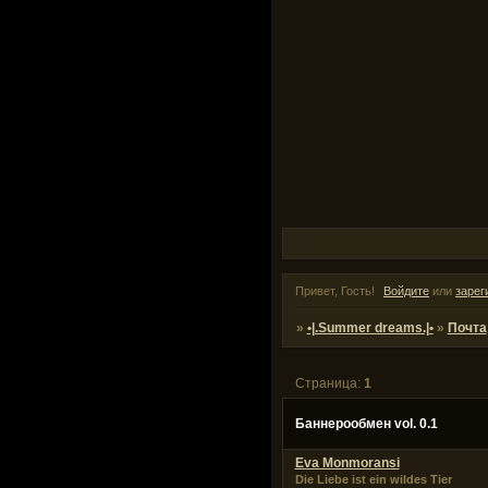
Привет, Гость!
Войдите
или
зарег
»
•|.Summer dreams.|•
»
Почта
Страница:
1
Баннерообмен vol. 0.1
Eva Monmoransi
Die Liebe ist ein wildes Tier