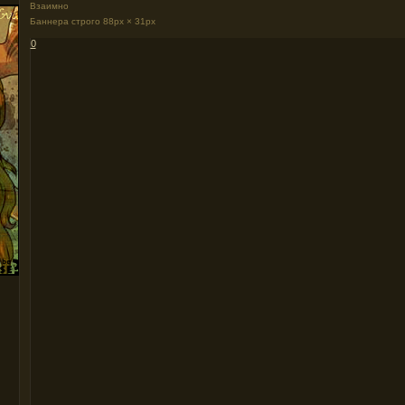
Взаимно
Баннера строго 88px × 31px
0