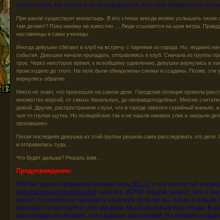
этого слова. Но никто и не догадывается, что там творится в своб
При школе существует монастырь. В его стенах иногда можно услышать тихие о
там делают? Пока никому не известно…. Люди ссылаются на шум ветра. Правду
наставницы и сами ученицы.
Иногда девушки сбегают в клуб на встречу с парнями из города. Но, недавно н
события. Девушки начали пропадать, отправляясь в клуб. Сначала из группы пр
трое. Через некоторое время, к всеобщему удивлению, девушки вернулись в пан
происходило до этого. На теле были обнаружены синяки и ссадины. Позже, эти у
вернулись обратно.
Никто не знает, что произошло на самом деле. Городская полиция провела рас
множество версий, от самых банальных, до неправдоподобных. Многие считали
домой. Другие, распространяли слухи, что в городе завёлся серийный маньяк, а
чья-то глупая шутка. Но полицейские так и не нашли никаких улик и закрыли де
пропавшие».
Пятая последняя девушка из этой группы решила сама расследовать это дело.
и отправилась туда…
Что будет дальше? Решать вам…
Предупреждение:
Рейтинг данной форумной ролевой игры
NC-21
и она полностью посвя
игре разрешается почти всё
: насилие, BDSM, бондаж, инцест, зоо- и мно
претит, то просим не приходить на форум. Если же вы, только и искали т
проходите и чувствуйте себя как дома. Мы рады новым участникам. В 
регистрация как женских, так и мужских персонажей. Но женским отдаё