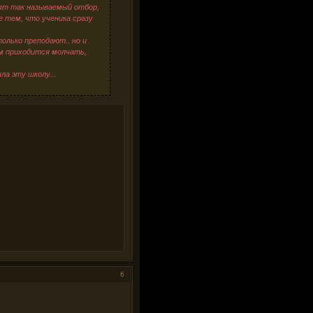
дят так называемый отбор,
е тем, что ученика сразу
олько преподают.. но и
им приходится молчать,
ла эту школу...
6