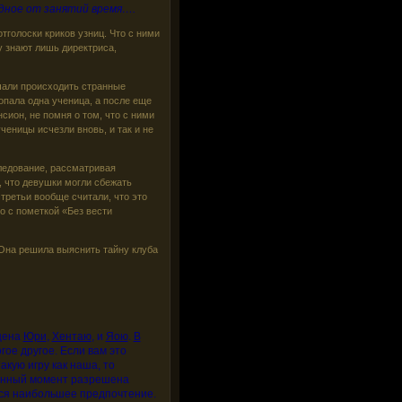
одное от занятий время….
тголоски криков узниц. Что с ними
 знают лишь директриса,
ачали происходить странные
опала одна ученица, а после еще
сион, не помня о том, что с ними
ченицы исчезли вновь, и так и не
следование, рассматривая
, что девушки могли сбежать
 третьи вообще считали, что это
ло с пометкой «Без вести
 Она решила выяснить тайну клуба
щена
Юри
,
Хентаю
, и
Яою
.
В
гое другое. Если вам это
акую игру как наша, то
данный момент разрешена
тся наибольшее предпочтение.