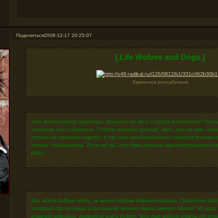
Поделиться
2008-12-17 20:25:07
[.Life Wolves and Dogs.]
Картинка кликабельна
Что может быть приятнее, прогулки по лесу в шкуре животного? Ничег
читаешь это и думаешь "Опять ролевая пустая" Нет, это не так. Наша
только не хватает народу. У нас нет окончательного сюжета только п
некому отыгрывать. Если же вы, все-таки решили зарегистрироваться 
рады
Вас ждут добрые люди, не менее добрая администрация. Приятный диза
который при желании участников, может быть сменен. Магия? М, если
главную админшу, возможно она и будет. Что еще можно ждать от это