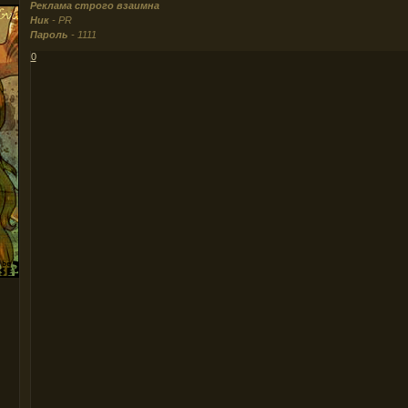
Реклама строго взаимна
Ник
- PR
Пароль
- 1111
0