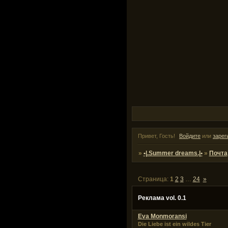
Привет, Гость!
Войдите
или
зарег
»
•|.Summer dreams.|•
»
Почта
Страница:
1
2
3
…
24
»
Реклама vol. 0.1
Eva Monmoransi
Die Liebe ist ein wildes Tier