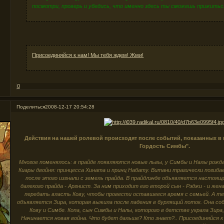
посмотри, проверь и убедись, что именно здесь ты сможешь прижитьс
Присоединяйся к нам! Мы тебя ждем! Жми!
0
Поделиться
2008-12-17 20:54:28
Действия на нашей ролевой происходят после событий, показанных в 
Гордость Симбы".
Многое поменялось: в прайде появляются новые львы, у Симбы и Налы рожда
Киары двойня: принцесса Хината и принц Набату. Витани трагически погиба
после этого изгнали с земель прайда. В прайдлэнде объявляется настоящ
далекого прайда - Аргнист. За ним приходит его второй сын - Рэджи - и же
передать власть Кову, чтобы провести оставшееся время с семьей. А т
объявляется Зира, которая выжила после падения в бурлящий поток. Она с
Кову и Симбе. Копа, сын Симбы и Налы, которого в детстве украла Зира,
Начинается новая война. Что будет дальше? Кто знает?.. Присоединяйся к