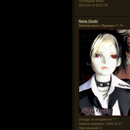
Последний визит:
2023-04-12 00:51:35
Nana Osaki
Люблю моего Принца =^_^=
Откуда:
из неадеквата ^^'
Зарегистрирован
: 2008-12-17
Приглашений:
0