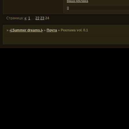
Ваша реклама
0
Страница:
«
1
…
22
23
24
»
•|.Summer dreams.|•
»
Почта
»
Реклама vol. 0.1