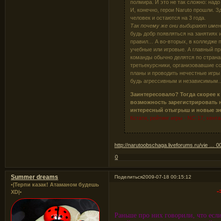
полмира. И это не так сложно: надо
И, конечно, герои Naruto прошли. З
человек и остаются на 3 года.
Так почему же они выбирают име
будь добр появляться на занятиях и
правил… А во-вторых, в колледже п
учебные или игровые. А главный пр
команды обычно делятся по странам
третьекурсники, организовавшие с
планы и проводить нечестные игры 
будь агрессивным и независимым
Заинтересовало? Тогда скорее к
возможность зарегистрировать н
интересный отыгрыш и новые зн
Кстати, рейтинг игры - NC-17, хент
http://narutoobschaga.liveforums.ru/vie … 
0
Summer dreams
Поделиться
2009-07-18 00:15:12
•|Терпи казак! Атаманом будешь
-
XD|•
Раньше про них говорили, что есл