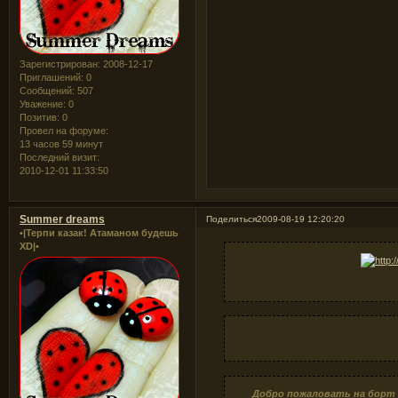
Зарегистрирован
: 2008-12-17
Приглашений:
0
Сообщений:
507
Уважение:
0
Позитив:
0
Провел на форуме:
13 часов 59 минут
Последний визит:
2010-12-01 11:33:50
Summer dreams
Поделиться
2009-08-19 12:20:20
•|Терпи казак! Атаманом будешь
XD|•
Добро пожаловать на борт "E