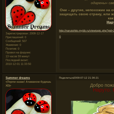
одарены» св
Они – другие, непохожие на о
защищать свою страну, или же
как
Нар
http://narutohito.mybb.ru/viewtopic.php?pi
Зарегистрирован
: 2008-12-17
0
Приглашений:
0
Сообщений:
507
Уважение:
0
Позитив:
0
Провел на форуме:
13 часов 59 минут
Последний визит:
2010-12-01 11:33:50
Summer dreams
Поделиться
2009-07-12 21:36:21
•|Терпи казак! Атаманом будешь
Добро пож
XD|•
Наруто: 