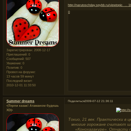
http://narutoschday.spybb.ru/viewtopic. … 
0
Зарегистрирован
: 2008-12-17
Приглашений:
0
Сообщений:
507
Уважение:
0
Позитив:
0
Провел на форуме:
13 часов 59 минут
Последний визит:
2010-12-01 11:33:50
Summer dreams
Поделиться
2009-07-12 21:36:11
•|Терпи казак! Атаманом будешь
XD|•
Токио, 21 век. Практически в
многие горожане считают шк
«Конохагакуре». Отчасти о