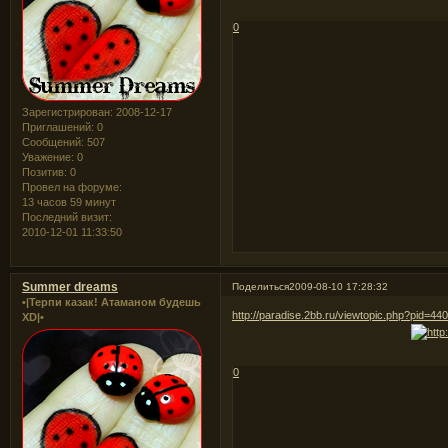
0
Зарегистрирован
: 2008-12-17
Приглашений:
0
Сообщений:
507
Уважение:
0
Позитив:
0
Провел на форуме:
13 часов 59 минут
Последний визит:
2010-12-01 11:33:50
Summer dreams
Поделиться
2009-08-10 17:28:32
•|Терпи казак! Атаманом будешь
http://paradise.2bb.ru/viewtopic.php?pid=4
XD|•
0