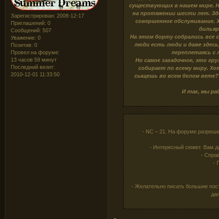
существующих в нашем мире. Н
на протяжении шести лет. Зде
Зарегистрирован
: 2008-12-17
совершенное обслуживание. 
Приглашений:
0
бильяр
Сообщений:
507
На этом борту собрались все 
Уважение:
0
люди есть люди и даже здесь
Позитив:
0
переплетаясь с
Провел на форуме:
13 часов 59 минут
Но самое загадочное, это гр
Последний визит:
собирает по всему миру. Х
2010-12-01 11:33:50
сыщешь во всем белом вете? 
И так, мы ра
- NC – 21. На форуме разреш
- Интересный сюжет. Вам д
- Спра
- 
- Желательно писать большие пост
да