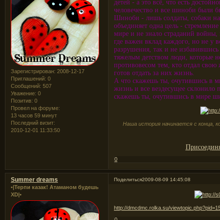
детей - а это всё, что есть досто
человечество и все шиноби были б
Шиноби - лишь солдаты, собаки на
объединяет одна цель - стремление
мире и не знало страданий войны,
где важен вклад каждого, но не у в
разрушения, так и не избавившись
тяжелым детством люди, которые н
противовесом тем, кто отдал свою 
Зарегистрирован
: 2008-12-17
готов отдать за них жизнь.
Приглашений:
0
А что скажешь ты, очутившись в м
Сообщений:
507
жизнь и все вездесущее склонило п
Уважение:
0
скажешь ты, очутившись в мире ш
Позитив:
0
Провел на форуме:
13 часов 59 минут
Последний визит:
Наша история начинается с конца, к
2010-12-01 11:33:50
Присоединя
0
Summer dreams
Поделиться
2009-08-09 14:45:08
•|Терпи казак! Атаманом будешь
XD|•
http://dmcdmc.rolka.su/viewtopic.php?pid=
0