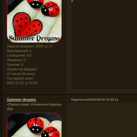
Зарегистрирован
: 2008-12-17
Приглашений:
0
Сообщений:
507
Уважение:
0
Позитив:
0
Провел на форуме:
13 часов 59 минут
Последний визит:
2010-12-01 11:33:50
Summer dreams
Поделиться
2009-08-09 20:35:11
•|Терпи казак! Атаманом будешь
XD|•