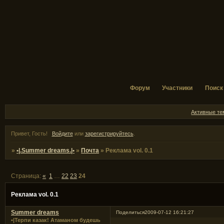
Форум
Участники
Поиск
Активные т
Привет, Гость!
Войдите
или
зарегистрируйтесь
.
»
•|.Summer dreams.|•
»
Почта
»
Реклама vol. 0.1
Страница:
«
1
…
22
23
24
Реклама vol. 0.1
Summer dreams
Поделиться
2009-07-12 16:21:27
•|Терпи казак! Атаманом будешь